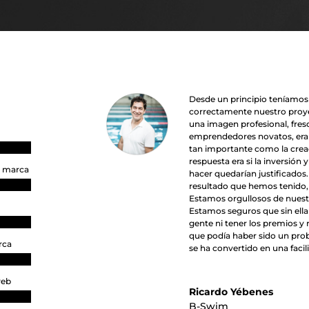
Desde un principio teníamos 
correctamente nuestro proy
una imagen profesional, fres
emprendedores novatos, era e
tan importante como la creac
respuesta era si la inversió
e marca
hacer quedarían justificados
resultado que hemos tenido
Estamos orgullosos de nuest
Estamos seguros que sin ella
gente ni tener los premios 
que podía haber sido un prob
rca
se ha convertido en una facili
web
Ricardo Yébenes
B-Swim