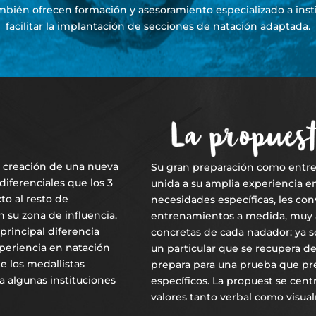
bién ofrecen formación y asesoramiento especializado a insti
facilitar la implantación de secciones de natación adaptada.
la creación de una nueva
Su gran preparación como entre
diferenciales que los 3
unida a su amplia experiencia 
o al resto de
necesidades específicas, les con
 su zona de influencia.
entrenamientos a medida, muy 
principal diferencia
concretas de cada nadador: ya s
periencia en natación
un particular que se recupera de
e los medallistas
prepara para una prueba que pre
a algunas instituciones
específicos. La propuest se cent
valores tanto verbal como visua