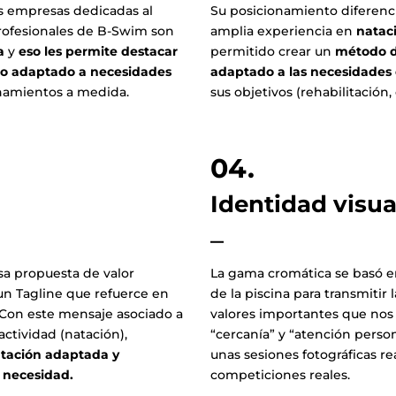
as empresas dedicadas al
Su posicionamiento diferenci
profesionales de B-Swim son
amplia experiencia en
natac
a
y
eso les permite destacar
permitido crear un
método d
to adaptado a necesidades
adaptado a las necesidades
enamientos a medida.
sus objetivos (rehabilitación, 
04.
Identidad visua
–
sa propuesta de valor
La gama cromática se basó en
un Tagline que refuerce en
de la piscina para transmitir
Con este mensaje asociado a
valores importantes que nos
actividad (natación),
“cercanía” y “atención perso
atación adaptada y
unas sesiones fotográficas r
 necesidad.
competiciones reales.